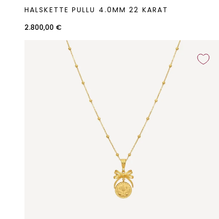
Halskette
HALSKETTE PULLU 4.0MM 22 KARAT
Pullu
4.0mm
2.800,00 €
22
Karat