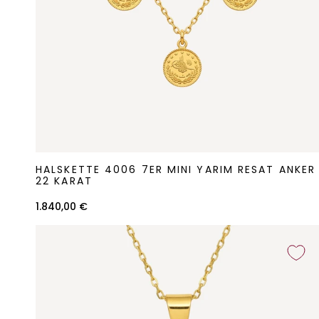
Halskette
HALSKETTE 4006 7ER MINI YARIM RESAT ANKER
4006
22 KARAT
7er
1.840,00 €
Mini
Yarim
Resat
Anker
22
Karat