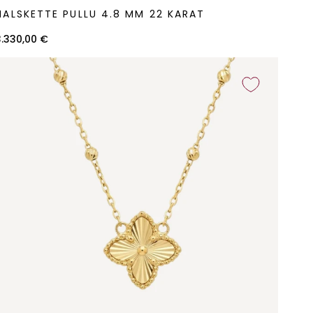
alskette
HALSKETTE PULLU 4.8 MM 22 KARAT
ullu
.8
3.330,00 €
mm
22
arat