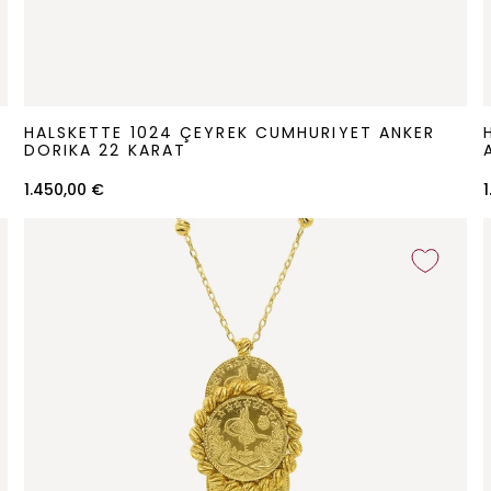
Halskette
H
HALSKETTE 1024 ÇEYREK CUMHURIYET ANKER
1024
DORIKA 22 KARAT
Çeyrek
1.450,00 €
Cumhuriyet
m
Anker
Dorika
22
Karat
K