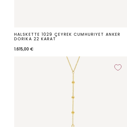
Halskette
HALSKETTE 1029 ÇEYREK CUMHURIYET ANKER
1029
DORIKA 22 KARAT
Çeyrek
1.615,00 €
Cumhuriyet
Anker
Dorika
22
Karat