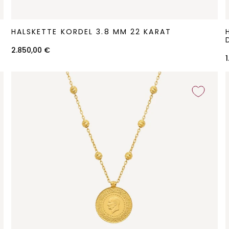
Halskette
H
HALSKETTE KORDEL 3.8 MM 22 KARAT
Kordel
3.8
K
2.850,00 €
mm
22
Karat
D
K