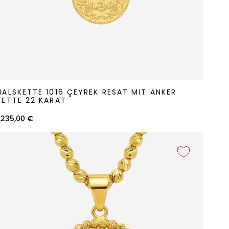
alskette
HALSKETTE 1016 ÇEYREK RESAT MIT ANKER
016
KETTE 22 KARAT
Çeyrek
1.235,00 €
Resat
it
Anker
ette
22
arat