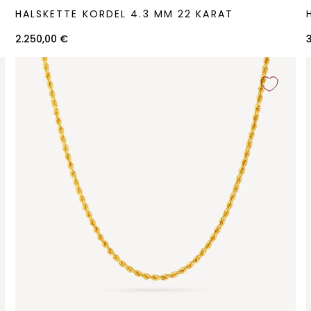
Halskette
H
HALSKETTE KORDEL 4.3 MM 22 KARAT
Kordel
P
4.3
4
2.250,00 €
mm
22
Karat
K