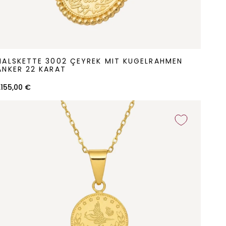
alskette
HALSKETTE 3002 ÇEYREK MIT KUGELRAHMEN
3002
ANKER 22 KARAT
Çeyrek
1.155,00 €
it
Kugelrahmen
Anker
22
arat