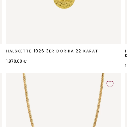
Halskette
H
HALSKETTE 1026 3ER DORIKA 22 KARAT
1026
1
3er
1.870,00 €
Dorika
22
m
Karat
K
K