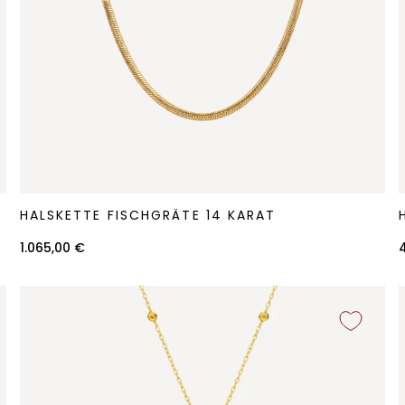
Halskette
H
HALSKETTE FISCHGRÄTE 14 KARAT
Fischgräte
14
1.065,00 €
Karat
D
K