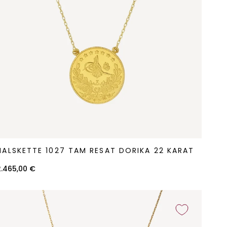
alskette
HALSKETTE 1027 TAM RESAT DORIKA 22 KARAT
027
Tam
2.465,00 €
Resat
orika
22
arat