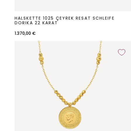
Halskette
HALSKETTE 1025 ÇEYREK RESAT SCHLEIFE
1025
DORIKA 22 KARAT
Çeyrek
1.370,00 €
Resat
Schleife
Dorika
22
Karat