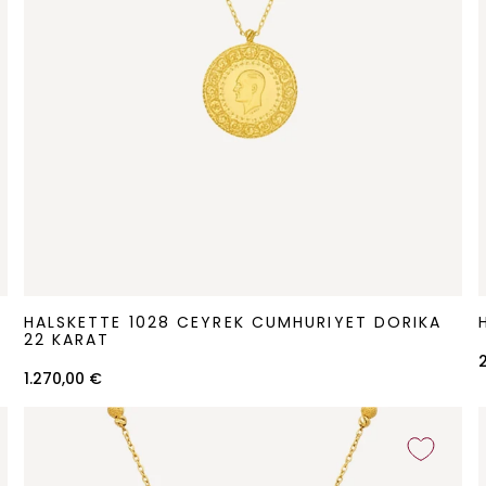
Halskette
H
HALSKETTE 1028 CEYREK CUMHURIYET DORIKA
1028
1
22 KARAT
Ceyrek
1.270,00 €
Cumhuriyet
Dorika
D
22
Karat
K