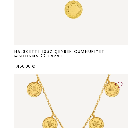
Halskette
HALSKETTE 1032 ÇEYREK CUMHURIYET
1032
MADONNA 22 KARAT
Çeyrek
1.450,00 €
Cumhuriyet
Madonna
22
Karat