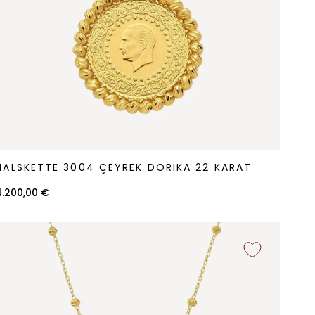
alskette
HALSKETTE 3004 ÇEYREK DORIKA 22 KARAT
3004
Çeyrek
4.200,00 €
orika
22
arat