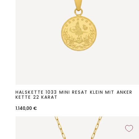
Halskette
HALSKETTE 1033 MINI RESAT KLEIN MIT ANKER
1033
KETTE 22 KARAT
Mini
1.140,00 €
Resat
klein
mit
Anker
Kette