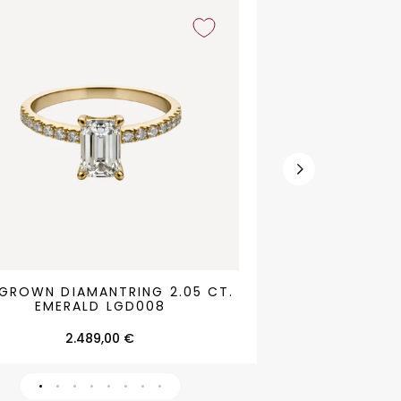
Lab
 GROWN DIAMANTRING 2.05 CT.
LAB GROW
n
Grown
EMERALD LGD008
ntring
Diamantring
2.489,00 €
5.0
ct.
ld
Rund
08
LGD032