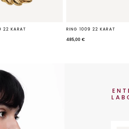
Ring
9 22 KARAT
RING 1009 22 KARAT
1009
22
485,00 €
Karat
ENT
LAB