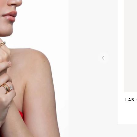
Lab
LAB
Grow
Diama
2.05
ct.
Emera
LGD0