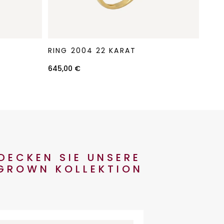
Ring
Ring
RING 2004 22 KARAT
RING
2004
5011
22
22
645,00 €
490,
Karat
Karat
DECKEN SIE UNSERE
GROWN KOLLEKTION