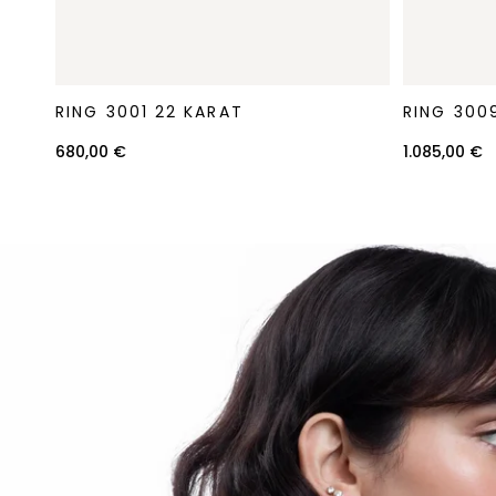
Ring
Ring
RING 3001 22 KARAT
RING 300
3001
3009
22
22
680,00 €
1.085,00 €
Karat
Karat