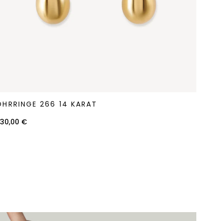
hrringe
OHRRINGE 266 14 KARAT
66
4
30,00 €
arat