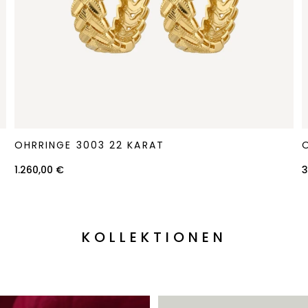
Ohrringe
O
OHRRINGE 3003 22 KARAT
3003
2
22
1
1.260,00 €
3
Karat
K
KOLLEKTIONEN