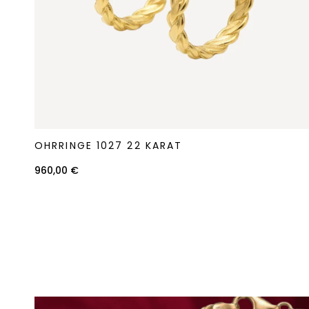
Ohrringe
OHRRINGE 1027 22 KARAT
1027
22
960,00 €
Karat