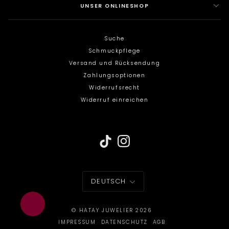
UNSER ONLINESHOP
Suche
Schmuckpflege
Versand und Rücksendung
Zahlungsoptionen
NEWSLETTER
Widerrufsrecht
Widerruf einreichen
Exklusive Einblicke,
limitierte Designs &
goldene Privilegien.
Erhalten Sie einen 20€ Gutschein auf Ihre
erste Bestellung.
Email
SPRACHE
DEUTSCH
Jetzt anmelden
©
HATAY JUWELIER
2026
Ich habe die
Datenschutzbestimmungen
zur
Kenntis genommen.
IMPRESSUM
DATENSCHUTZ
AGB