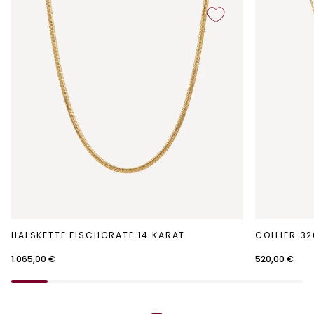
Halskette
Collier
HALSKETTE FISCHGRÄTE 14 KARAT
COLLIER 32
Fischgräte
320
14
14
1.065,00 €
520,00 €
Karat
Karat