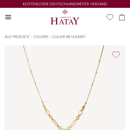
Direkt
KOSTENLOSER DEUTSCHLANDWEITER VERSAND
zum
Inhalt
Ei
ALLE PRODUKTE
›
COLLIERS
›
COLLIER 318 14 KARAT