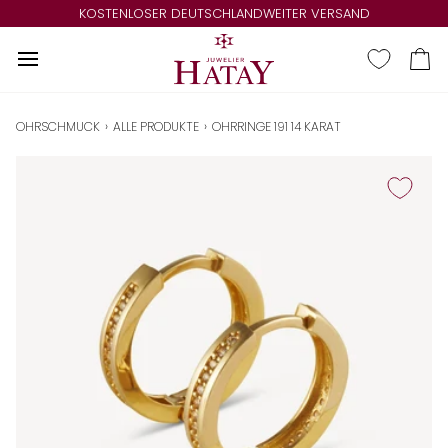
Direkt
KOSTENLOSER DEUTSCHLANDWEITER VERSAND
zum
Inhalt
Ei
OHRSCHMUCK
›
ALLE PRODUKTE
›
OHRRINGE 191 14 KARAT