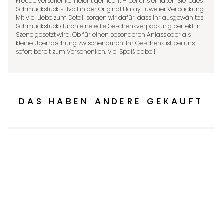
Freude verschenken leicht gemacht – bei uns erhalten Sie jedes
Schmuckstück stilvoll in der Original Hatay Juwelier Verpackung.
Mit viel Liebe zum Detail sorgen wir dafür, dass Ihr ausgewähltes
Schmuckstück durch eine edle Geschenkverpackung perfekt in
Szene gesetzt wird. Ob für einen besonderen Anlass oder als
kleine Überraschung zwischendurch: Ihr Geschenk ist bei uns
sofort bereit zum Verschenken. Viel Spaß dabei!
DAS HABEN ANDERE GEKAUFT