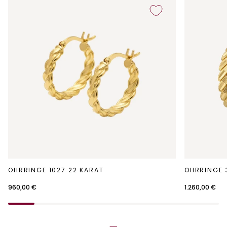
Ohrringe
Ohrringe
OHRRINGE 1027 22 KARAT
OHRRINGE 
1027
3003
22
22
960,00 €
1.260,00 €
Karat
Karat