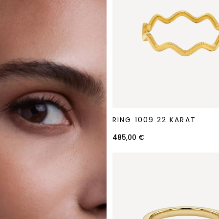
Ring
RING 1009 22 KARAT
1009
22
485,00 €
Karat