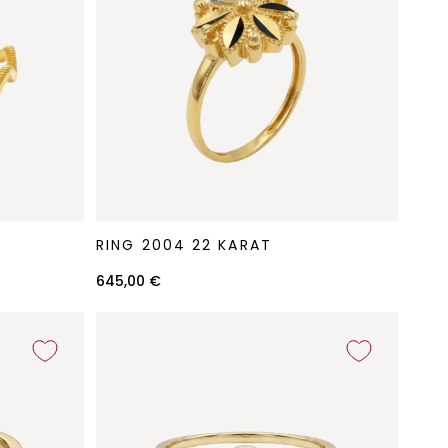
Ring
RING 2004 22 KARAT
2004
22
645,00 €
Karat