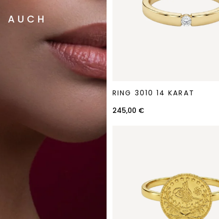
N AUCH
Ring
RING 3010 14 KARAT
3010
14
245,00 €
Karat