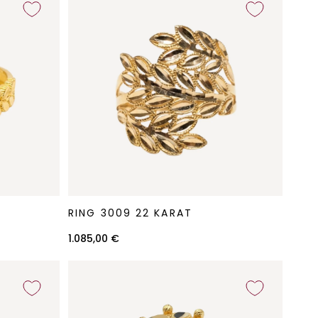
Ring
RING 3009 22 KARAT
3009
22
1.085,00 €
Karat