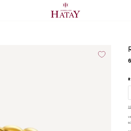
R
H
V
S