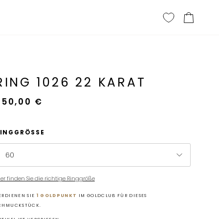
Einkau
RING 1026 22 KARAT
650,00 €
INGGRÖSSE
60
ier finden Sie die richtige Ringgröße
ERDIENEN SIE
1 GOLDPUNKT
IM GOLDCLUB FÜR DIESES
CHMUCKSTÜCK.