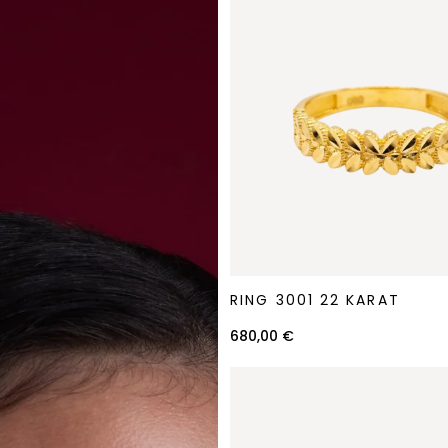
Ring
RING 3001 22 KARAT
3001
22
680,00 €
Karat