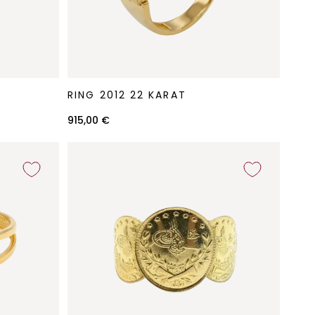
Ring
RING 2012 22 KARAT
2012
22
915,00 €
Karat