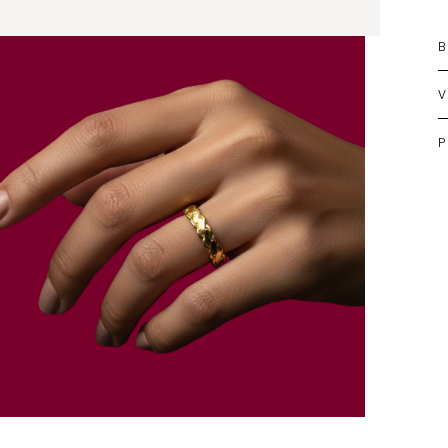
B
V
P