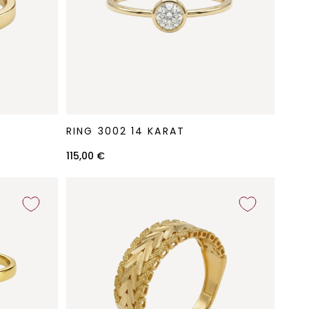
Ring
RING 3002 14 KARAT
3002
14
115,00 €
Karat