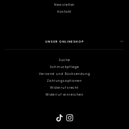
Newsletter
Kontakt
UNSER ONLINESHOP
Suche
Schmuckpflege
Versand und Rücksendung
Zahlungsoptionen
NEWSLETTER
Widerrufsrecht
Widerruf einreichen
Exklusive Einblicke,
limitierte Designs &
goldene Privilegien.
Erhalten Sie einen 20€ Gutschein auf Ihre
erste Bestellung.
Email