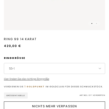
RING 99 14 KARAT
420,00 €
RINGGRÖSSE
55-1
Hier finden Sie die richtige Ringgröße
VERDIENEN SIE
1 GOLDPUNKT
IM GOLDCLUB FÜR DIESES SCHMUCKSTÜCK.
ARTIKEL IST VERGRIFFEN
GRÖSSENTABELLE
NICHTS MEHR VERPASSEN