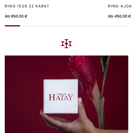
Ring
Ring
RING 1026 22 KARAT
RING AJDA
1026
Ajda
22
22
Ab 650,00 €
Ab 450,00 €
Karat
Karat