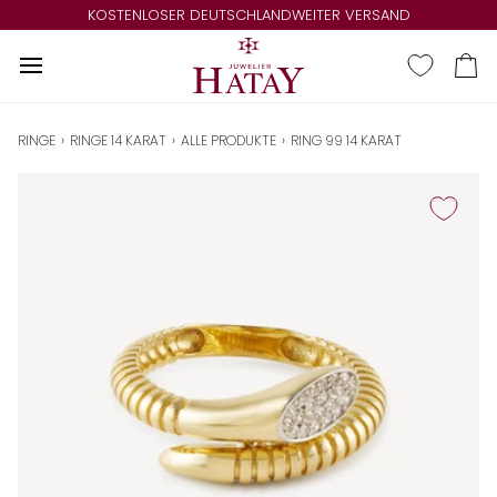
Direkt
KOSTENLOSER DEUTSCHLANDWEITER VERSAND
zum
Inhalt
Ei
RINGE
›
RINGE 14 KARAT
›
ALLE PRODUKTE
›
RING 99 14 KARAT