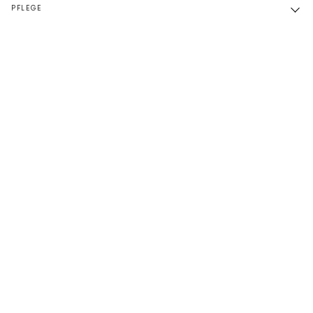
PFLEGE
DAS KÖNNTE IHNEN AUCH GEFALLEN